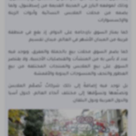
وذلك لموقعه البارز في المدينة القديمة من إسطنبول، ولما
يضمه من محلات الملابس النسائية وأدوات الزينة
والإكسسوارات
كما يمتاز السوق بازدحامه على الدوام، إذ يقع في منطقة
قريبة من الميدان الأشهر في العالم، ميدان تقسيم.
كما يضم السوق محلات بيع بالجملة والمفرق، ويوجد فيه
عدد لا بأس به من المنشآت والقنصليات الأجنبية، ولا يقتصر
السوق على بيع الملابس والمنتجات المختلفة من بيع
العطور والتحف والمنسوجات اليدوية والأقمشة
بل توجد فيه إضافةً إلى ذلك شركاتٌ تُصمّم الملابسَ
وتصنّعها وتسوّقها إلى مختلف أنحاء العالم، كدول آسيا
والدول العربية ودول البلقان.