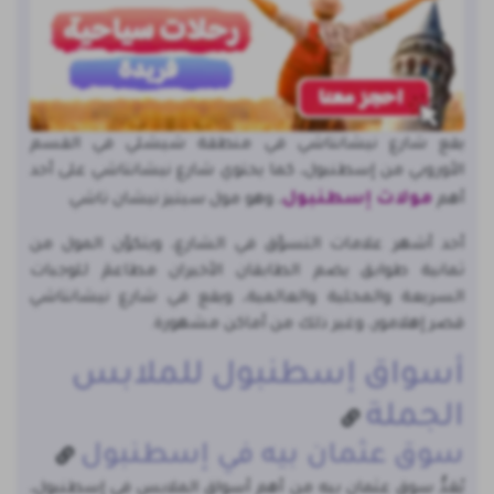
يقع شارع نيشانتاشي في منطقة شيشلي في القسم
الأوروبي من إسطنبول، كما يحتوي شارع نيشانتاشي على أحد
مولات إسطنبول
أهم
، وهو مول سيتيز نيشان تاشي
أحد أشهر علامات التسوّق في الشارع، ويتكوّن المول من
ثمانية طوابق يضم الطابقان الأخيران مطاعمَ للوجبات
السريعة والمحلية والعالمية، ويقع في شارع نيشانتاشي
قصر إهلامور، وغير ذلك من أماكن مشهورة.
أسواق إسطنبول للملابس
الجملة
سوق عثمان بيه في إسطنبول
يُعَدُّ سوق عثمان بيه من أهم أسواق الملابس في إسطنبول،