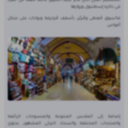
للتصميم الفني الذي قام عليه السوق عاملاً مهماً في حفره
في ذاكرة إسطنبول وزوارها
فالسوق مُغطى ومُزيّن بأسقف مُزخرفة وبوابات على شكل
أقواس.
إضافة إلى الملابس المتنوعة والمنسوجات الرائعة
والمنتجات المختلفة والسجاد التركي المشهور، يحتوي