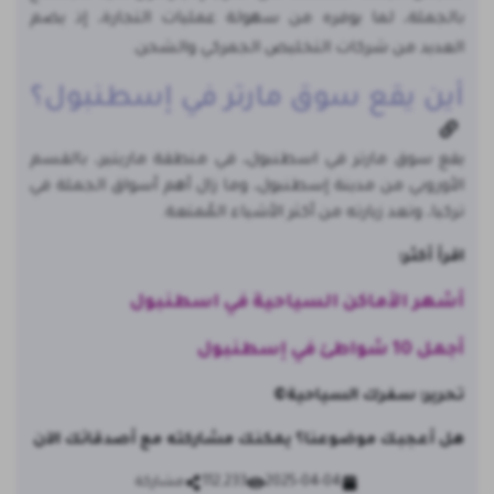
بالجملة، لما يوفره من سهولة عمليات التجارة، إذ يضم
العديد من شركات التخليص الجمركي والشحن.
أين يقع سوق مارتر في إسطنبول؟
يقع سوق مارتر في اسطنبول، في منطقة ماريتير، بالقسم
الأوروبي من مدينة إسطنبول، وما زال أهم أسواق الجملة في
تركيا، وتعد زيارته من أكثر الأشياء المُمتعة.
اقرأ أكثر:
أشهر الأماكن السياحية في اسطنبول
أجمل 10 شواطئ في إسطنبول
تحرير: سفرك السياحية©
هل أعجبك موضوعنا؟ يمكنك مشاركته مع أصدقائك الآن
2025-04-04
112,233
مشاركة