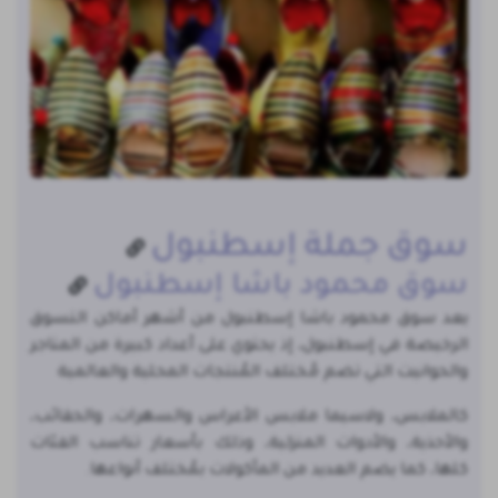
سوق جملة إسطنبول
سوق محمود باشا إسطنبول
يعد سوق محمود باشا إسطنبول من أشهر أماكن التسوق
الرخيصة في إسطنبول، إذ يحتوي على أعداد كبيرة من المتاجر
والحوانيت التي تضم مُختلف المُنتجات المحلية والعالمية
كالملابس، ولاسيما ملابس الأعراس والسهرات، والحقائب،
والأحذية، والأدوات المنزلية، وذلك بأسعار تناسب الفئات
كلها، كما يضم العديد من المأكولات بمُختلف أنواعها.