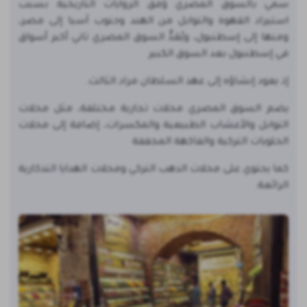
سمي بالسوق المصري وَفق الروايات التاريخية بسبب
استيراد القهوة والتوابل من الهند وجنوب آسيا إلى مصر،
ومنها إلى إسطنبول، ويُعَدُّ السوق المصري ثاني أكبر أسواق
في إسطنبول بعد السوق الكبير
إذ يعود إنشاؤه إلى عهد السلطان مراد الثالث.
يضم السوق المصري محلات تجارية مختلفة، مثل محلات
التوابل والأعشاب الطبيعية والمكسرات، إضافة إلى محلات
الحلويات التركية والفاكهة المجففة
كما يحتوي على محلات الذهب التركي ومحلات الهدايا التذكارية
الرائعة.