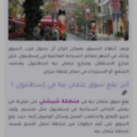
وبعد انتهاء التسوق يممكن للزائر أن يتجول قرب السوق
وذلك في أشهر معالم السياحة العالمية في إسطنبول، مثل
شارع الاستقلال، وشارع عثمان بيه اسطنبول، ومتحف
الشمع، أو الاسترخاء في حمام غلطة سراي.
أين يقع سوق عثمان بيه في إسطنبول ؟
منطقة شيشلي
يقع سوق عثمان بيه في
على مقربة من
بعض الأماكن السياحية في إسطنبول مثل تقسيم، ويُعد
مترو الأنفاق والحافلات أفضل وسائل الوصول إليه، حيث يقع
السوق على بُعد خطوات من محطة تحمل الاسم نفسه،
محطة عثمان بيه.