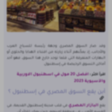
وقد صار السوق المصري وجهة رئيسة للسياح العرب
والأجانب، إذ يمكّنهم أثناء زيارته من اقتناء الهدايا والحلوى أو
البهارات المتفرقة التي قلما توجد خارج هذا السوق، فهو أحد
أماكن التسوق الرخيصة في إسطنبول.
افضل 20 مول في اسطنبول الاوربية
اقرأ اكثر :
والآسيوية 2023
أين يقع السوق المصري في إسطنبول ؟
البازار المصري
يقع
في قلب مدينة إسطنبول القديمة، في
القسم الأوربي، في منطقة إمينونو، حيث يمكن للزائر أن