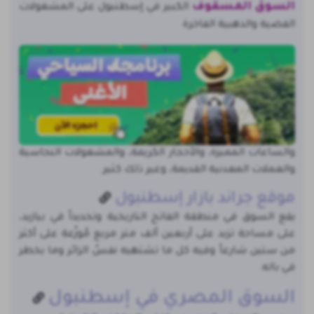
السوق المسقوف
الكبير في إسطنبول على المشغولات
الفضية والذهبية الفاخرة
والساعات المميزة، والأحجار الكريمة، والمشغولات النحاسية
والعملات المعدنية القديمة، وغير ذلك كثير.
موقع جراند بازار إسطنبول
يقع السوق في منطقة الفاتح التاريخية وتحديداً في بيازيد،
على مساحة تزيد على أربعين ألف متر مربع مُوزّعة على أكثر
من ستين شارعاً وفيه كل ما تشتهيه نفسُ الزائر وما يخطر
في باله.
السوق المصري في إسطنبول