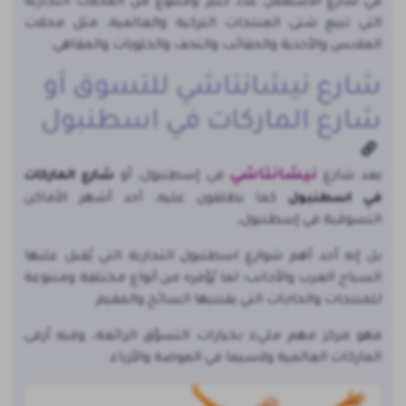
في شارع الاستقلال عدد كبير ومتنوع من المحلات التجارية
التي تبيع شتى المنتجات التركية والعالمية، مثل محلات
الملابس والأحذية والحقائب والتحف والحلويات والمقاهي.
شارع نيشانتاشي للتسوق أو
شارع الماركات في اسطنبول
نيشانتاشي
يعد شارع
في إسطنبول، أو
شارع الماركات
في اسطنبول
كما يطلقون عليه، أحد أشهر الأماكن
التسوقية في إسطنبول،
بل إنه أحد أهم شوارع اسطنبول التجارية التي يُقبل عليها
السياح العرب والأجانب؛ لما يُوّفره من أنواع مختلفة ومتنوعة
للمنتجات والحاجات التي يقتنيها السائح والمقيم
فهو مركز مهم مليء بخيارات التسوّق الرائعة، وفيه أرقى
الماركات العالمية ولاسيما في الموضة والأزياء.