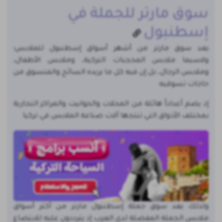
سوق مارتر للجملة في
إسطنبول
يعد سوق مارتر من أشهر أسواق إسطنبول للملابس؛
ولاسيما ملابس المحجبات التركية، وملابس الأطفال،
وملابس الرجال، بل إن فيه كل ما يريده السائح والمتسوق من
حاجات تسوقيه
إذ يضم أعداداً هائلة من المحلات والحوانيت والمراكز التجارية
بمختلف الأذواق التي تنتجها آلات صناعة الملابس في تركيا
ولذلك يعد سوق جملة إسطنبول مارتر من أكثر أسواق
ملابس الجملة المفضلة لدى العرب إذ يترددون عليه للابتضاع