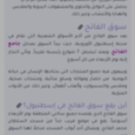
يحصل على التوابل والحلوى والمشغولات اليدوية والملابس
والهدايا والأعشاب وغير ذلك.
سوق الفاتح
يعد سوق الفاتح من أكبر الأسواق الشعبية التي تقام في
جامع
مدينة إسطنبول الأوروبية، حيث يبدأ السوق بمدخل
الفاتح
، ويمتد ليشمل 7 شوارع رئيسية تقريباً، ويأتي التجار
إليه يوم الأربعاء من كل أسبوع
ويبيعون فيه جميع المنتجات التي يحتاجها الإنسان في حياته
اليومية. من خضار وفواكه وسلع غذائية، ومنتجات صحية،
وملابس واكسسوارت وألعاب أطفال، وغير ذلك من الأدوات
المنزلية.
أين يقع سوق الفاتح في إسطنبول؟
سوق الفاتح الذي يقصده جميع ساكني المنطقة يوم الأربعاء
أسبوعياً، يقع في موقع قريب جداً من مسجد السلطان
محمد الفاتح، ويشكل أحد أبواب المسجد مدخلاً لهذا السوق