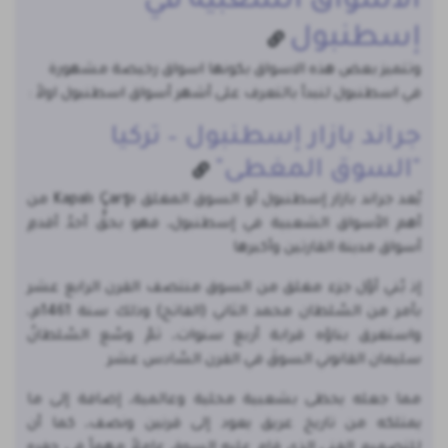
الأسواق الشعبية في
إسطنبول
وتتميز بعض هذه الاسواق بكونها اسواق رخيصة مشهورة
في اسطنبول لنبدأ بالتعرف على أشهر أسواق اسطنبول اولاً :
جراند بازار إسطنبول – تركيا
"السوق المغطى"
يُعد جراند بازار إسطنبول أو السوق المغلق Kapalı Çarşı من
أهم الأسواق الشعبية في إسطنبول، فهو بحقٍّ أحدُ أقدمِ
أسواق مدينة القارتين وأكبرها
إذ بُني أوّل جزء مغلق من السوق منتصف القرن الرابع عشر
بأمر من السّلطان محمد الثاني (الفاتح) وذلك سنة 1461م،
واستغرق بناؤه قرابة أربع سنوات، ثمّ وسّع السّلطانُ
سليمان القانوني السوقَ في القرن السّادس عشر
مما جعله يحظى بشعبية محلية وعالمية، إضافة إلى ما
يمتلكه من تاريخ عريق يعود إلى قرنين ونصف، كما أن