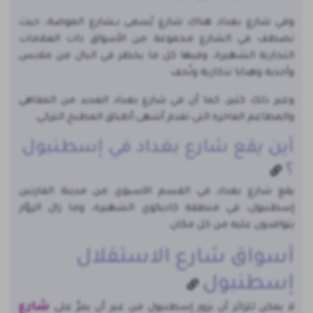
وفي شارع بغداد هناك شارع يُسمى بـشارع الموضة، حيث
تصطف في الشارع مجموعة من الأسواق ذات العلامات
التجارية الشهيرة، وفيها كل ما يخطر في البال من ملابس
وأحذية وهدايا تذكارية وتُحف
وغير ذلك كثير، كما أن في شارع بغداد العديد من المقاهي
والمطاعم الفاخرة التي تقدم أشهى أطباق المطبخ التركي.
أين يقع شارع بغداد في إسطنبول
؟
يقع شارع بغداد في القسم الآسيوي من مدينة القارتين
إسطنبول، في منطقة كاديكوي الشهيرة، وما زال الزوّار
يتوافدون عليه من كل مكان.
أسواق شارع الاستقلال
إسطنبول
شارع
لا يمكن للزائر أن يزور إسطنبول من غير أن يمرَّ على