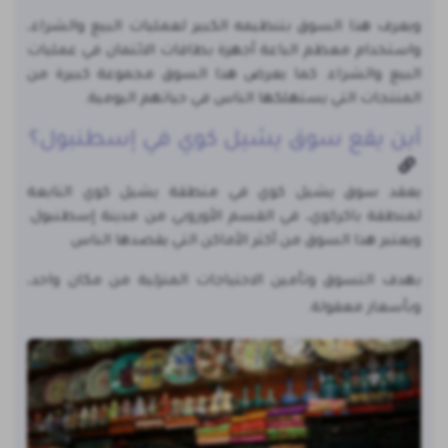
ويعرف هذا السوق بتنظيمه الكبير لعمليات البيع والشراء،
واستخدام معظم الباعة أجهزة بطاقات الائتمان في عمليات
البيع والشراء. كما يعرض هذا السوق مجموعة كبيرة من
المنتجات التي يستهلكها الناس في حياتهم اليومية.
أين يقع سوق يشيل كوي في إسطنبول؟
يعقد سوق يشيل كوي في منطقة يشيل كوي التابعة
لمنطقة باكركوي، في القسم الأوروبي من مدينة إسطنبول.
ويعتبر هذا السوق من أكثر الأماكن التي يقصدها الناس
بهدف التسوق وتأمين الاحتياجات المنزلية من مكان واحد،
وبأسعار معقولة.