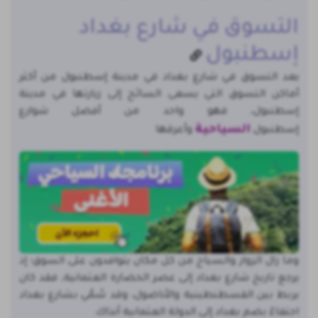
التسوق في شارع بغداد
إسطنبول
يعد التسوق في شارع بغداد في مدينة إسطنبول من أكثر
أماكن التسوق التي يسعى السائح إلى زيارتها في مدينة
إسطنبول، فهو واحد من أفضل شوارع
السياحية
إسطنبول
وأعرقها
وما زال الزوار والسياح من كل مكان يتوافدون على السوق؛ إذ
يرجع تاريخ شارع بغداد إلى عصر الحضارة العثمانية، فقد كان
يربط بين القسطنطينية والأناضول، وقد سُمّي بشارع بغداد
احتفاءً بضم بغداد إلى الدولة العثمانية آنذاك.